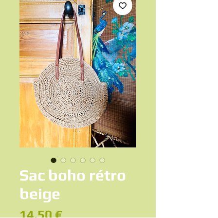
Sac boho rétro
beige
Prix
14,50 €