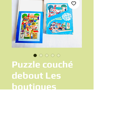
Puzzle couché
debout Les
boutiques
Prix
10,00 €
Ajouter au panier