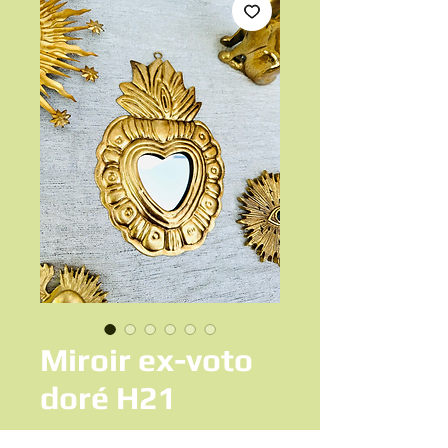
Miroir ex-voto
doré H21
Prix
24,50 €