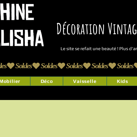
Décoration Vintage
Le site se refait une beauté ! Plus d'
Mobilier
Déco
Vaisselle
Kids