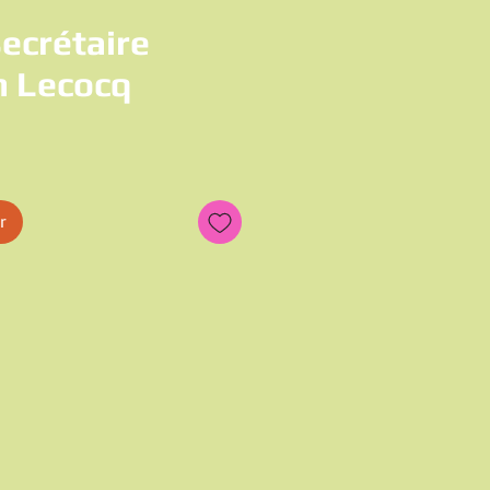
ecrétaire
n Lecocq
rix
r