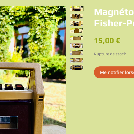
Magnéto
Fisher-P
Pri
15,00 €
Rupture de stock
Me notifier lors