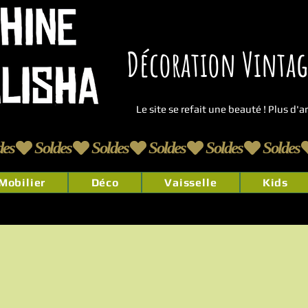
Décoration Vintage
Le site se refait une beauté ! Plus d'
Mobilier
Déco
Vaisselle
Kids