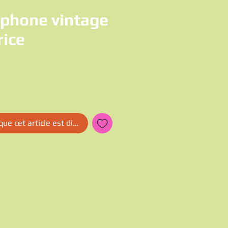
phone vintage
rice
x
que cet article est disponible