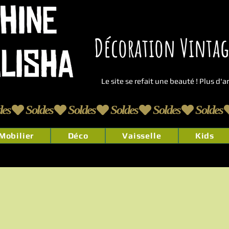
Décoration Vintage
Le site se refait une beauté ! Plus d'
Mobilier
Déco
Vaisselle
Kids