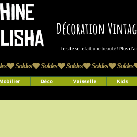
Décoration Vintage
Le site se refait une beauté ! Plus d'
Mobilier
Déco
Vaisselle
Kids