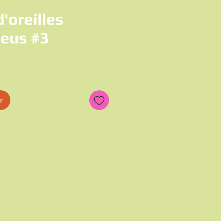
'oreilles
leus #3
x
r