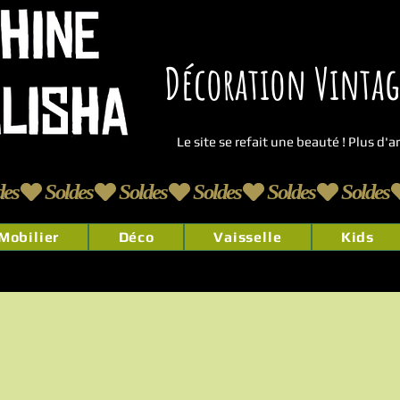
Décoration Vintage
Le site se refait une beauté ! Plus d'
Mobilier
Déco
Vaisselle
Kids