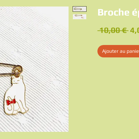
Broche é
Pr
 10,00 € 
4,
ori
Ajouter au panie