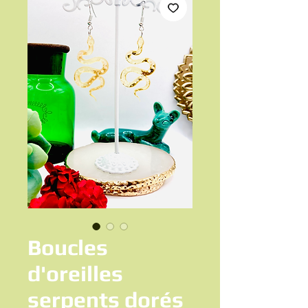
Boucles
d'oreilles
serpents dorés