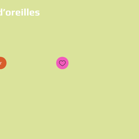
’oreilles
x
r