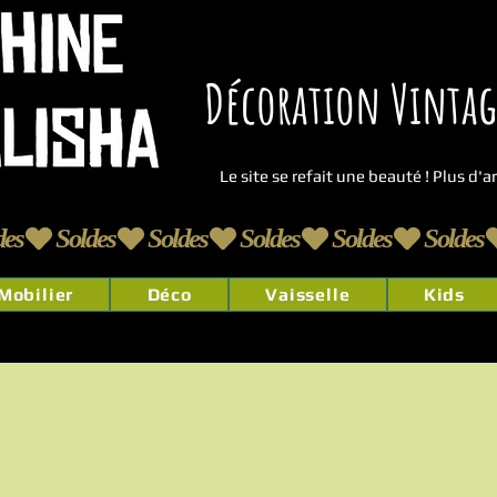
Décoration Vintage
Le site se refait une beauté ! Plus d'
Mobilier
Déco
Vaisselle
Kids