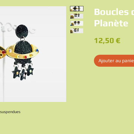
Boucles d
Planète
Pri
12,50 €
Ajouter au panie
s suspendues