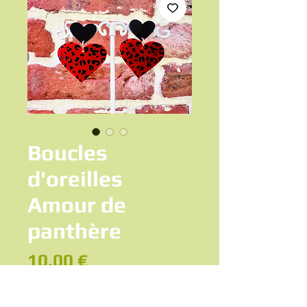
Boucles
d'oreilles
Amour de
panthère
Prix
10,00 €
Ajouter au panier