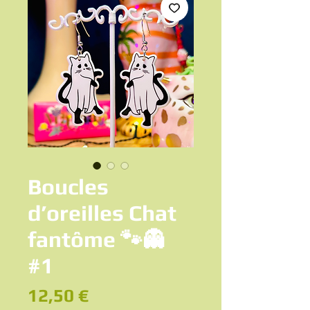
Boucles
d’oreilles Chat
fantôme 🐾👻
#1
Prix
12,50 €