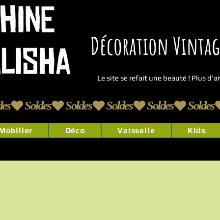
Décoration Vintage
Le site se refait une beauté ! Plus d'
Mobilier
Déco
Vaisselle
Kids