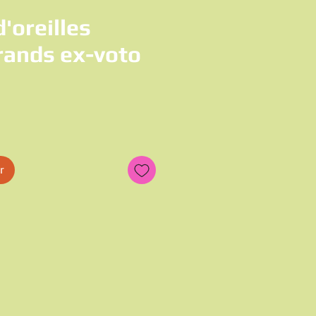
'oreilles
ands ex-voto
s
x
r