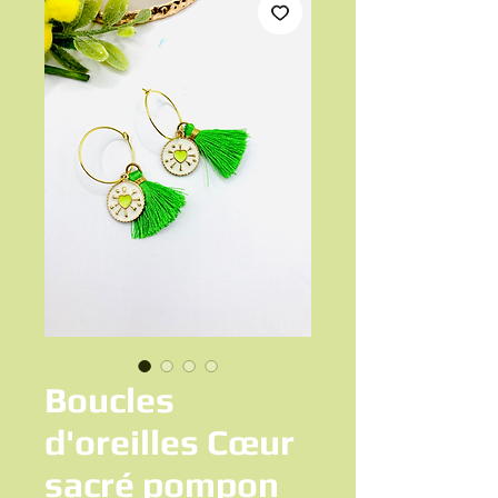
Boucles
d'oreilles Cœur
sacré pompon