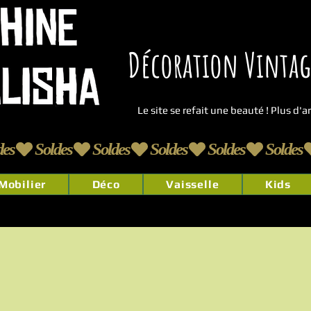
Décoration Vintage
Le site se refait une beauté ! Plus d'
Mobilier
Déco
Vaisselle
Kids