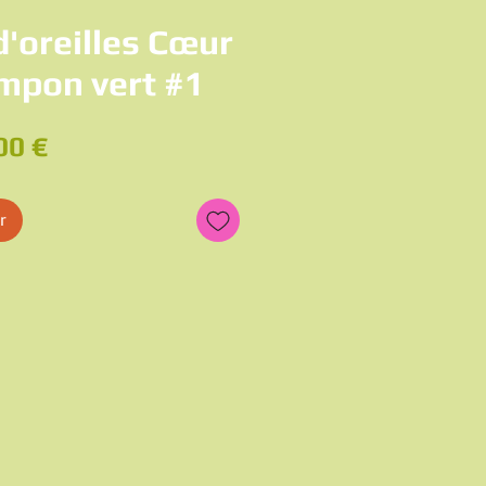
d'oreilles Cœur
mpon vert #1
ix
Prix
00 €
ginal
promotionnel
r