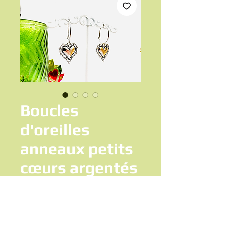
Boucles
d'oreilles
anneaux petits
cœurs argentés
Prix
12,50 €
Ajouter au panier