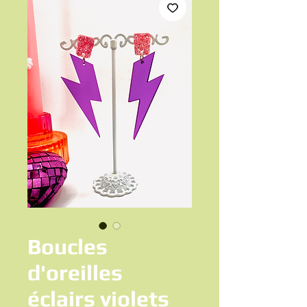
Boucles
d'oreilles
éclairs violets