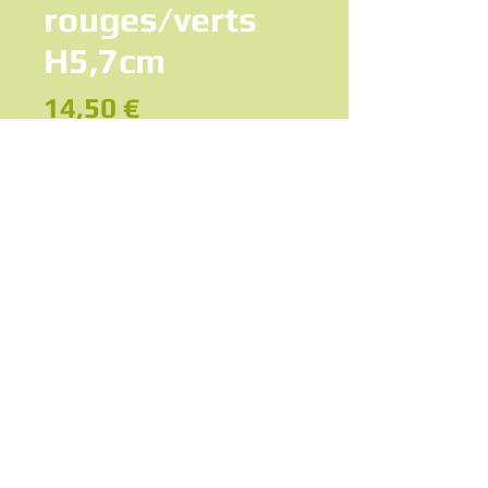
rouges/verts
H5,7cm
Prix
14,50 €
Ajouter au panier
Boucles d'oreilles Éclairs de coloris rouge
et vert à paillettes
Dimensions : Hauteur totale 5,7cm,
largeur max 2,5cm
fermoir classique à clou
paire asymétrique (effet miroir)
mode rock vintage
Légères et agréables à porter
Très bon état