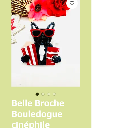
Belle Broche
Bouledogue
cinéphile