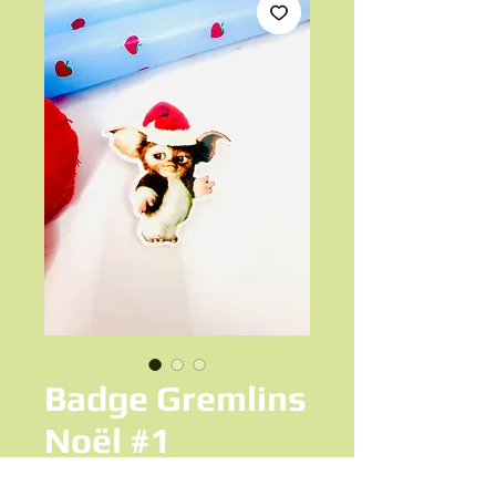
Badge Gremlins
Noël #1
Prix
7,50 €