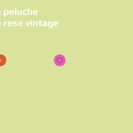
 peluche
 rose vintage
x
r