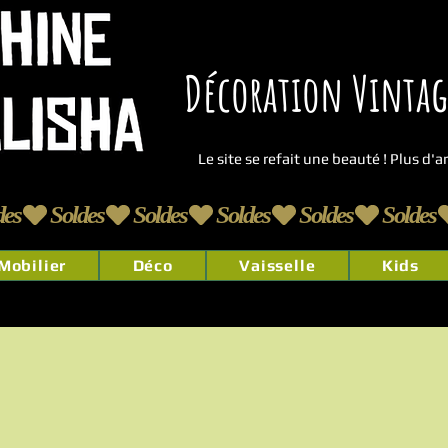
Décoration Vintage
Le site se refait une beauté ! Plus d'
Mobilier
Déco
Vaisselle
Kids