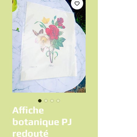
Affiche
botanique PJ
redouté